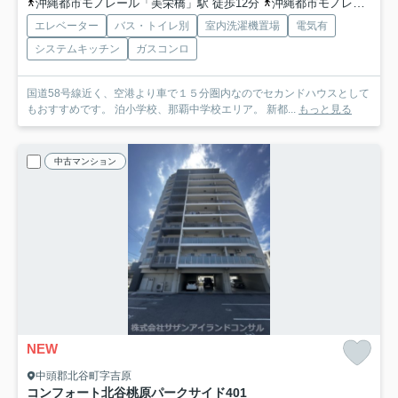
沖縄都市モノレール「美栄橋」駅 徒歩12分
沖縄都市モノレール「牧志」駅 徒歩17分
エレベーター
バス・トイレ別
室内洗濯機置場
電気有
システムキッチン
ガスコンロ
国道58号線近く、空港より車で１５分圏内なのでセカンドハウスとして
もおすすめです。 泊小学校、那覇中学校エリア。 新都...
もっと見る
中古マンション
NEW
中頭郡北谷町字吉原
コンフォート北谷桃原パークサイド
401