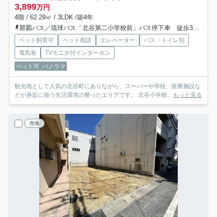
3,899
万円
4階 / 62.29㎡ / 3LDK /築4年
那覇バス／琉球バス「北谷第二小学校前」バス停下車 徒歩3分
那
ペット飼育可
ペット相談
エレベーター
バス・トイレ別
電気有
TVモニタ付インターホン
ペット可
パノラマ
観光地として人気の北谷町にありながら、スーパーや学校、医療施設な
どが身近に揃う生活環境の整ったエリアです。 北谷小学校...
もっと見る
売地