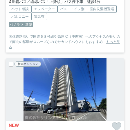
那覇バス／琉球バス「上勢頭」バス停下車 徒歩1分
ペット相談
エレベーター
バス・トイレ別
室内洗濯機置場
バルコニー
電気有
パノラマ
新築
国体道路沿いで国道５８号線や高速IC（沖縄南）へのアクセスが良いの
で南北の移動がスムーズなのでセカンドハウスにもおすすめ...
もっと見
る
新築マンション
NEW