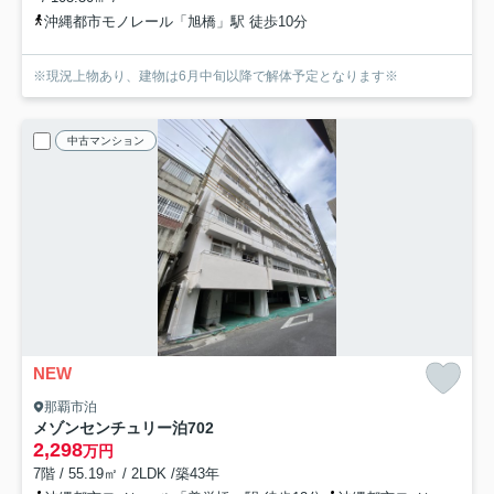
沖縄都市モノレール「旭橋」駅 徒歩10分
※現況上物あり、建物は6月中旬以降で解体予定となります※
中古マンション
NEW
那覇市泊
メゾンセンチュリー泊
702
2,298
万円
7階 / 55.19㎡ / 2LDK /築43年