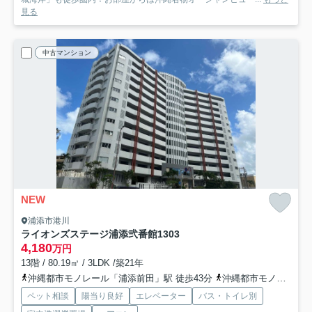
見る
中古マンション
NEW
浦添市港川
ライオンズステージ浦添弐番館
1303
4,180
万円
13階 / 80.19㎡ / 3LDK /築21年
沖縄都市モノレール「浦添前田」駅 徒歩43分
沖縄都市モノレール「経塚」駅 徒歩54分
ペット相談
陽当り良好
エレベーター
バス・トイレ別