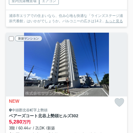
室内洗濯機置場
エアコン
浦添市エリアでの住まいなら、住み心地も快適な「ラインズステージ浦
添弐番館」はいかがでしょうか。バルコニーの広さは14.2...
もっと見る
新築マンション
NEW
中頭郡北谷町字上勢頭
ベアーズコート北谷上勢頭ヒルズ
302
5,280
万円
3階 / 60.44㎡ / 2LDK /新築