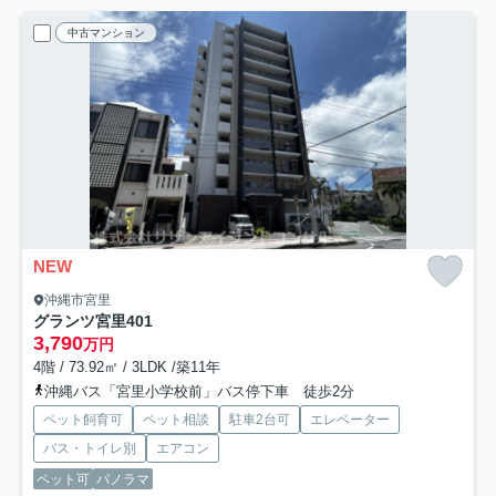
中古マンション
NEW
沖縄市宮里
グランツ宮里
401
3,790
万円
4階 / 73.92㎡ / 3LDK /築11年
沖縄バス「宮里小学校前」バス停下車 徒歩2分
ペット飼育可
ペット相談
駐車2台可
エレベーター
バス・トイレ別
エアコン
ペット可
パノラマ