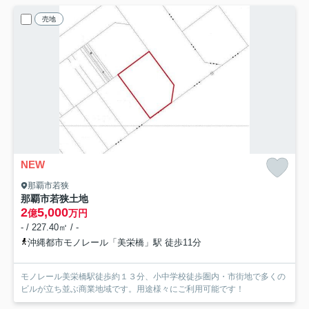
売地
NEW
那覇市若狭
那覇市若狭土地
2
5,000
億
万円
- / 227.40㎡ / -
沖縄都市モノレール「美栄橋」駅 徒歩11分
モノレール美栄橋駅徒歩約１３分、小中学校徒歩圏内・市街地で多くの
ビルが立ち並ぶ商業地域です。用途様々にご利用可能です！