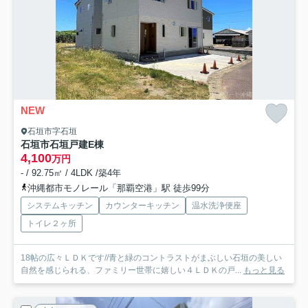
NEW
石垣市字石垣
石垣市石垣戸建E棟
4,100
万円
- / 92.75㎡ / 4LDK /築4年
沖縄都市モノレール「那覇空港」駅 徒歩99分
システムキッチン
カウンターキッチン
温水洗浄便座
トイレ２ヶ所
18帖の広々ＬＤＫです//青と緑のコントラストがまぶしい石垣の美しい
自然を感じられる、ファミリー世帯に嬉しい４ＬＤＫの戸...
もっと見る