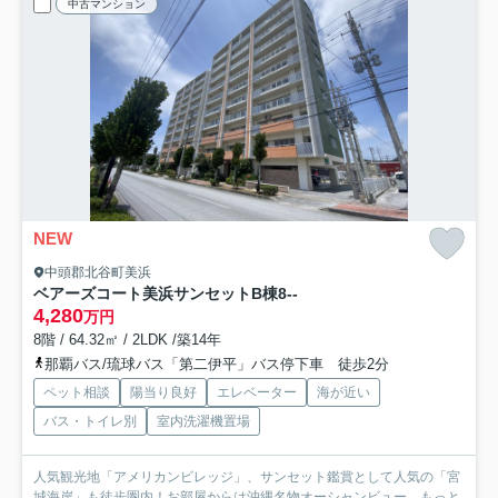
中古マンション
NEW
中頭郡北谷町美浜
ベアーズコート美浜サンセットB棟
8--
4,280
万円
8階 / 64.32㎡ / 2LDK /築14年
那覇バス/琉球バス「第二伊平」バス停下車 徒歩2分
ペット相談
陽当り良好
エレベーター
海が近い
バス・トイレ別
室内洗濯機置場
人気観光地「アメリカンビレッジ」、サンセット鑑賞として人気の「宮
城海岸」も徒歩圏内！お部屋からは沖縄名物オーシャンビュー...
もっと