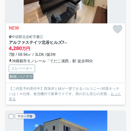
NEW
中頭郡北谷町字桑江
アルファステイツ北谷ヒルズ
7--
4,280
万円
7階 / 69.94㎡ / 3LDK /築3年
沖縄都市モノレール「てだこ浦西」駅 徒歩99分
エレベーター
動画
パノラマ
【ご内覧予約受付中】西海岸と緑が一望できるバルコニー♪対面キッチ
ンはＩＨ仕様、食洗機付で家事ラクです。雨の日も安心の衣類...
もっと
見る
中古一戸建