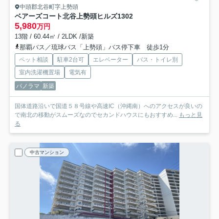
中頭郡北谷町字上勢頭
ベアーズコート北谷上勢頭ヒルズ
1302
5,980
万円
13階 / 60.44㎡ / 2LDK /新築
那覇バス／琉球バス「上勢頭」バス停下車 徒歩1分
ペット相談
駐車2台可
エレベーター
バス・トイレ別
室内洗濯機置場
電気有
パノラマ
新築
国体道路沿いで国道５８号線や高速IC（沖縄南）へのアクセスが良いの
で南北の移動がスムーズなのでセカンドハウスにもおすすめ...
もっと見
る
中古マンション