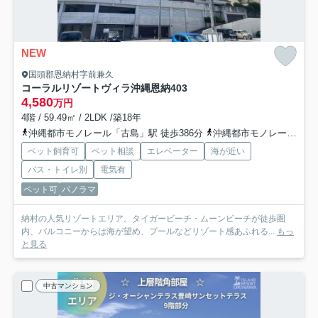
NEW
国頭郡恩納村字前兼久
コーラルリゾートヴィラ沖縄恩納
403
4,580
万円
4階 / 59.49㎡ / 2LDK /築18年
沖縄都市モノレール「古島」駅 徒歩386分
沖縄都市モノレール「旭橋」駅 バス99分 「ムーンビーチ」 停歩3分
ペット飼育可
ペット相談
エレベーター
海が近い
バス・トイレ別
電気有
ペット可
パノラマ
納村の人気リゾートエリア。タイガービーチ・ムーンビーチが徒歩圏
内、バルコニーからは海が望め、プールなどリゾート感あふれる...
もっ
と見る
中古マンション