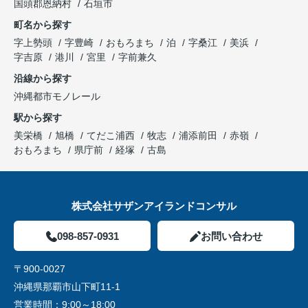
国頭郡恩納村
石垣市
町名から探す
字上勢頭
字豊崎
おもろまち
泊
字桑江
美浜
字吉原
港川
宮里
字前兼久
沿線から探す
沖縄都市モノレール
駅から探す
美栄橋
旭橋
てだこ浦西
牧志
浦添前田
赤嶺
おもろまち
県庁前
経塚
古島
株式会社サザンアイランドコンサル
098-857-0931
お問い合わせ
〒900-0027
沖縄県那覇市山下町11-1
営業時間：
9:00～18:00