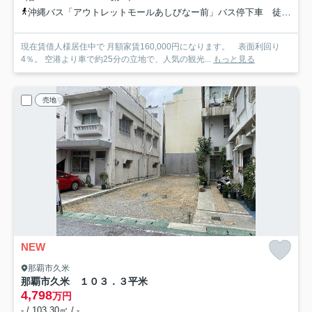
沖縄バス「アウトレットモールあしびなー前」バス停下車 徒歩4分
現在賃借人様居住中で 月額家賃160,000円になります。 表面利回り
4％。 空港より車で約25分の立地で、人気の観光...
もっと見る
売地
NEW
那覇市久米
那覇市久米 １０３．３平米
4,798
万円
- / 103.30㎡ / -