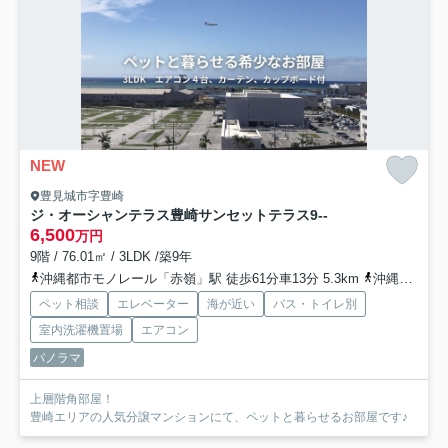
NEW
豊見城市字豊崎
ジ・オーシャンテラス豊崎サンセットテラス
9--
6,500
万円
9階 / 76.01㎡ / 3LDK /築9年
沖縄都市モノレール「赤嶺」駅 徒歩61分車13分 5.3km
沖縄都市モノレール「小禄」駅 徒歩70分
ペット相談
エレベーター
海が近い
バス・トイレ別
室内洗濯機置場
エアコン
パノラマ
上層階角部屋！
豊崎エリアの人気分譲マンションにて、ペットと暮らせるお部屋です♪