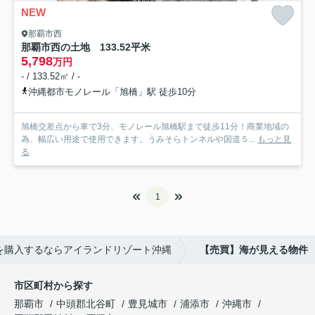
NEW
那覇市西
那覇市西の土地 133.52平米
5,798
万円
- / 133.52㎡ / -
沖縄都市モノレール「旭橋」駅 徒歩10分
旭橋交差点から車で3分、モノレール旭橋駅まで徒歩11分！商業地域の
為、幅広い用途で使用できます。うみそらトンネルや国道５...
もっと見
る
1
を購入するならアイランドリゾート沖縄
【売買】海が見える物件
市区町村から探す
那覇市
中頭郡北谷町
豊見城市
浦添市
沖縄市