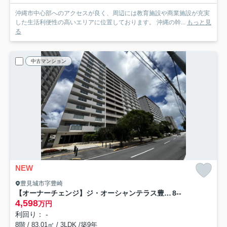
沖縄市中心部へのアクセスが良く、周辺には教育施設や商業施設が充実
した生活利便性の高いエリアに位置しております。 沖縄の幹...
もっと見
る
中古マンション
NEW
豊見城市字豊崎
【オーナーチェンジ】ジ・オーシャンテラス豊崎サンセットテラス
8--
4,598
万円
利回り： -
8階 / 83.01㎡ / 3LDK /築9年