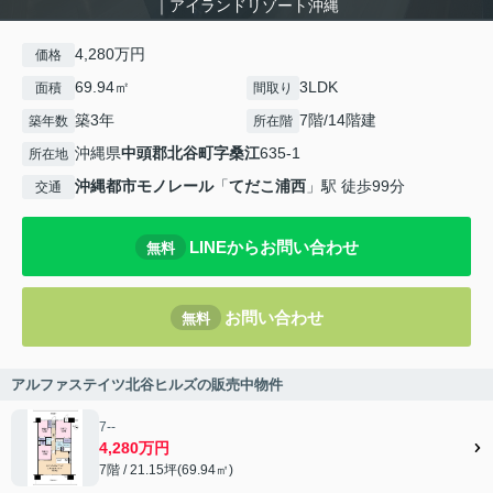
｜アイランドリゾート沖縄
4,280万円
価格
69.94㎡
3LDK
面積
間取り
築3年
7階/14階建
築年数
所在階
沖縄県
中頭郡北谷町
字桑江
635-1
所在地
沖縄都市モノレール
「
てだこ浦西
」駅 徒歩99分
交通
LINEからお問い合わせ
無料
お問い合わせ
無料
アルファステイツ北谷ヒルズの販売中物件
7--
4,280万円
7階 / 21.15坪(69.94㎡)