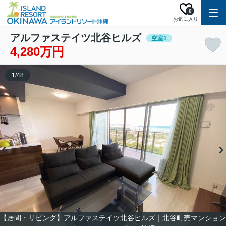
0
お気に入り
アルファステイツ北谷ヒルズ
空室1
4,280万円
1
/
48
【居間・リビング】アルファステイツ北谷ヒルズ｜北谷町売マンション