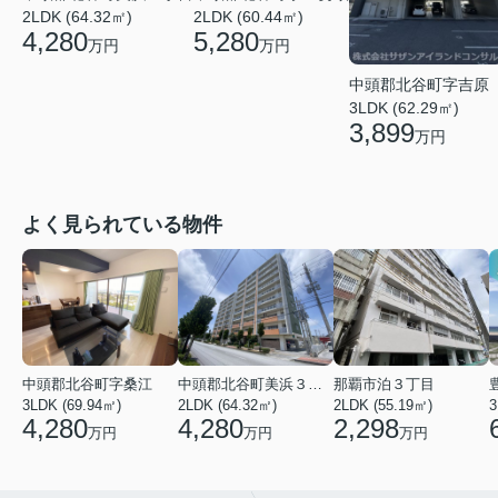
2LDK (64.32㎡)
2LDK (60.44㎡)
4,280
5,280
万円
万円
中頭郡北谷町字吉原
3LDK (62.29㎡)
3,899
万円
よく見られている物件
中頭郡北谷町字桑江
中頭郡北谷町美浜３丁目
那覇市泊３丁目
3LDK (69.94㎡)
2LDK (64.32㎡)
2LDK (55.19㎡)
3
4,280
4,280
2,298
万円
万円
万円