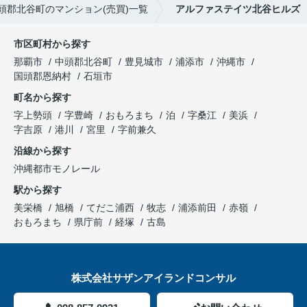
頭郡北谷町のマンション(売買)一覧
アルファステイツ北谷ヒルズ
市区町村から探す
那覇市
中頭郡北谷町
豊見城市
浦添市
沖縄市
国頭郡恩納村
石垣市
町名から探す
字上勢頭
字豊崎
おもろまち
泊
字桑江
美浜
字吉原
港川
宮里
字前兼久
沿線から探す
沖縄都市モノレール
駅から探す
美栄橋
旭橋
てだこ浦西
牧志
浦添前田
赤嶺
おもろまち
県庁前
経塚
古島
株式会社サザンアイランドコンサル